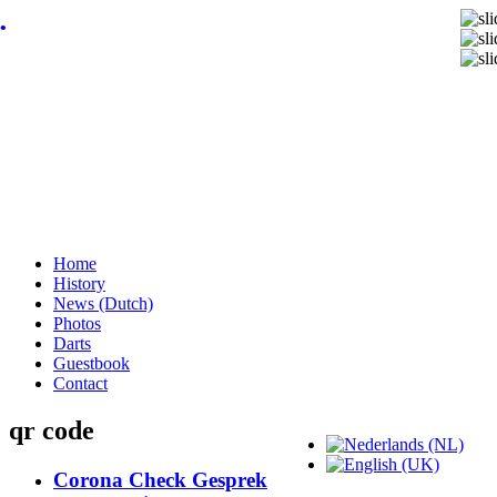
•
Home
History
News (Dutch)
Photos
Darts
Guestbook
Contact
qr code
Corona Check Gesprek